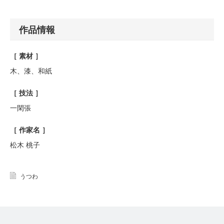
作品情報
［ 素材 ］
木、漆、和紙
［ 技法 ］
一閑張
［ 作家名 ］
松木 桃子
うつわ