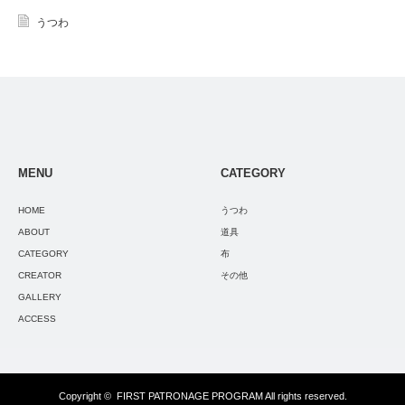
うつわ
MENU
CATEGORY
HOME
うつわ
ABOUT
道具
CATEGORY
布
CREATOR
その他
GALLERY
ACCESS
Copyright ©
FIRST PATRONAGE PROGRAM
All rights reserved.