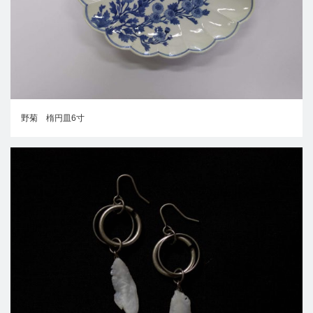
野菊 楕円皿6寸