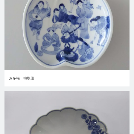
お多福 桃型皿