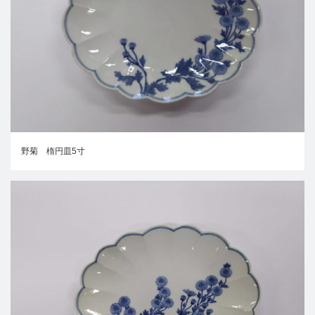
野菊 楕円皿5寸