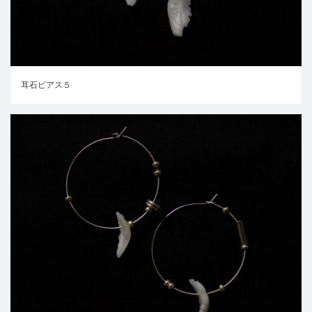
耳石ピアス５