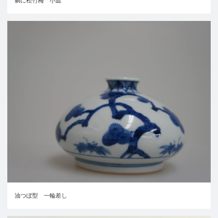
鯛に松竹梅 小皿
油つぼ型 一輪差し