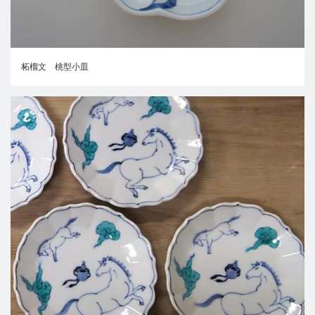
柘榴文 桃型小皿