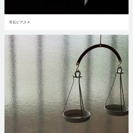
耳石ピアス４