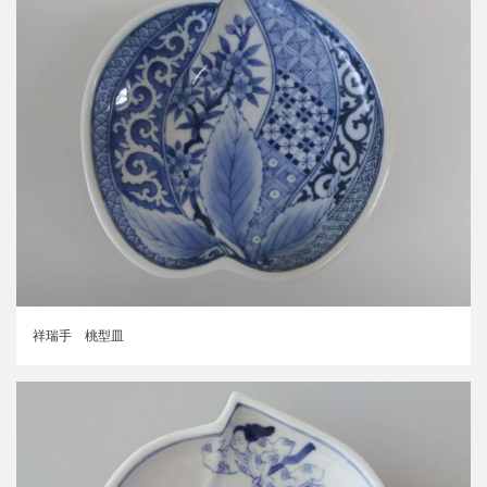
祥瑞手 桃型皿