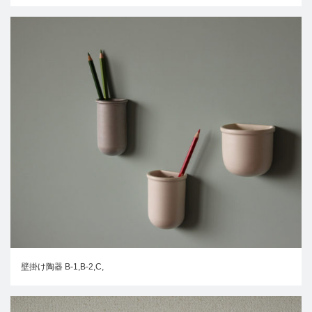
壁掛け陶器 B-1,B-2,C,