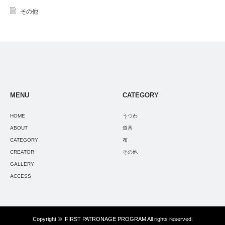
その他
MENU
CATEGORY
HOME
うつわ
ABOUT
道具
CATEGORY
布
CREATOR
その他
GALLERY
ACCESS
Copyright ©
FIRST PATRONAGE PROGRAM
All rights reserved.