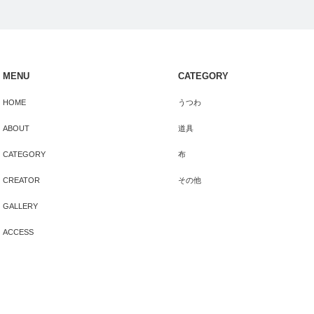
MENU
CATEGORY
HOME
うつわ
ABOUT
道具
CATEGORY
布
CREATOR
その他
GALLERY
ACCESS