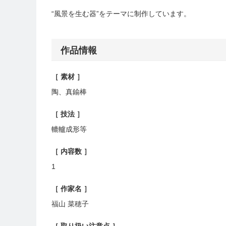
“風景を生む器”をテーマに制作しています。
作品情報
［ 素材 ］
陶、真鍮棒
［ 技法 ］
轆轤成形等
［ 内容数 ］
1
［ 作家名 ］
福山 菜穂子