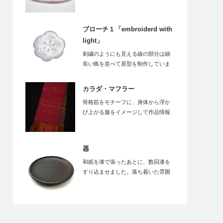
ぞ。作品情…
ブローチ１「embroiderd with
light」
刺繍のようにも見える線の部分は細
長い蝋を並べて原型を制作していま
す。それを型取り…
カラダ・マフラー
骨格筋をモチーフに、身体から浮か
び上がる服をイメージして作品情報
［ …
器
和紙を漆で張ったあとに、数回漆を
すり込ませました。落ち着いた雰囲
気の食卓に。…