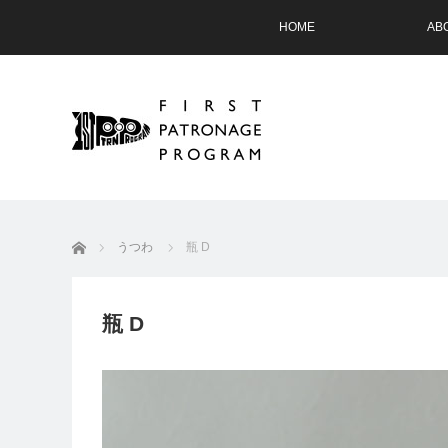
HOME
AB
ホーム
うつわ
瓶 D
瓶 D