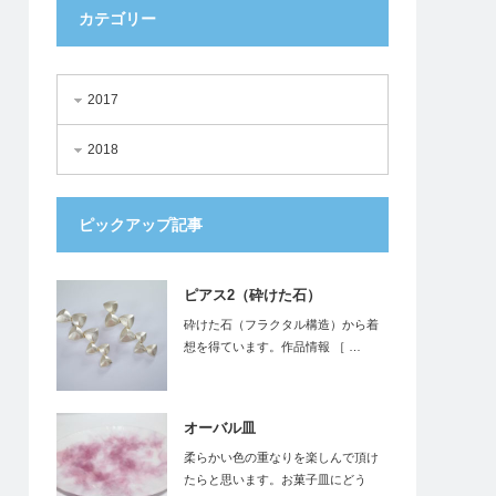
カテゴリー
2017
2018
ピックアップ記事
ピアス2（砕けた石）
砕けた石（フラクタル構造）から着
想を得ています。作品情報 ［ …
オーバル皿
柔らかい色の重なりを楽しんで頂け
たらと思います。お菓子皿にどう