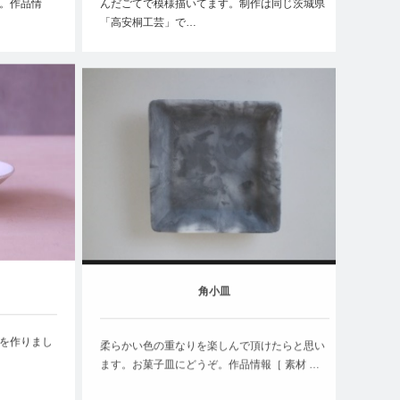
。作品情
んだごてで模様描いてます。制作は同じ茨城県
「高安桐工芸」で…
角小皿
を作りまし
柔らかい色の重なりを楽しんで頂けたらと思い
ます。お菓子皿にどうぞ。作品情報［ 素材 …