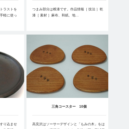
トラストを
つまみ部分は椎漆です。作品情報［ 技法 ］乾
手軽に使っ
漆［ 素材 ］麻布、和紙、地…
三角コースター 10個
すり込ませ
高見沢はソーサーデザインと「もみの木」をは