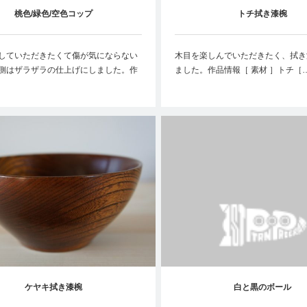
桃色/緑色/空色コップ
トチ拭き漆椀
していただきたくて傷が気にならない
木目を楽しんでいただきたく、拭き
側はザラザラの仕上げにしました。作
ました。作品情報［ 素材 ］トチ［
ケヤキ拭き漆椀
白と黒のボール