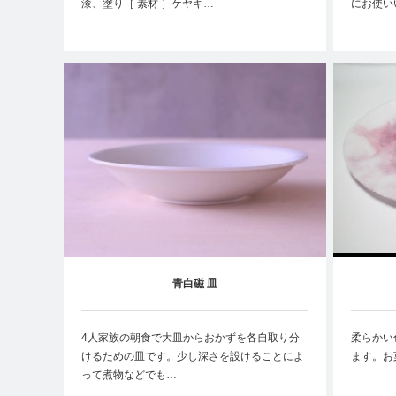
漆、塗り［ 素材 ］ケヤキ…
にお使い
青白磁 皿
4人家族の朝食で大皿からおかずを各自取り分
柔らかい
けるための皿です。少し深さを設けることによ
ます。お
って煮物などでも…