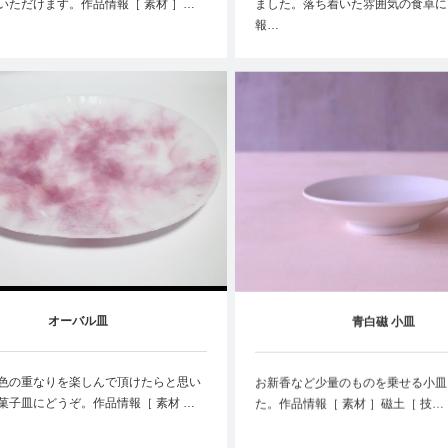
いただけます。作品情報［ 素材 ］…
ました。落ち着いた雰囲気の食卓に
報…
オーバル皿
青白磁 小皿
色の重なりを楽しんで頂けたらと思い
お新香など少量のものを乗せる小皿
菓子皿にどうぞ。作品情報［ 素材 …
た。作品情報［ 素材 ］磁土［ 技…