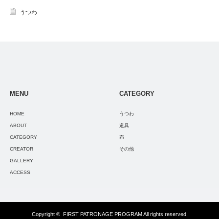
うつわ
MENU
CATEGORY
HOME
うつわ
ABOUT
道具
CATEGORY
布
CREATOR
その他
GALLERY
ACCESS
Copyright ©
FIRST PATRONAGE PROGRAM
All rights reserved.