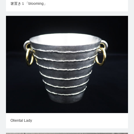
箸置き１「blooming」
Oliental Lady