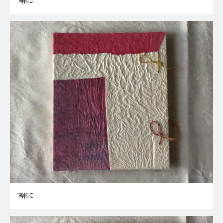
画帳D
画帳C