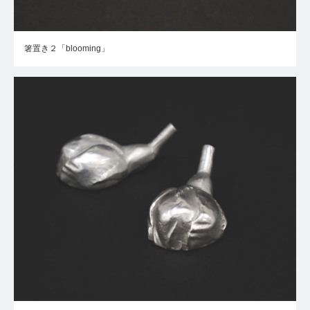
箸置き２「blooming」