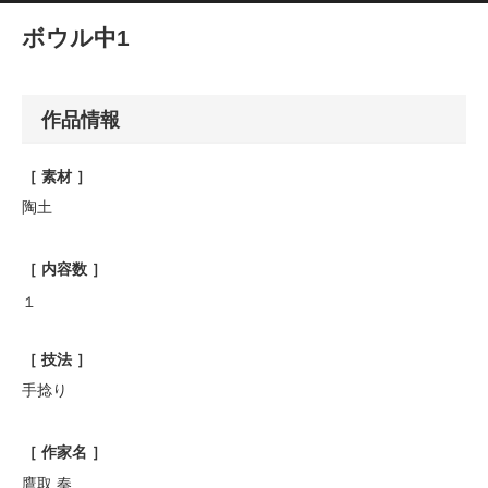
ボウル中1
作品情報
［ 素材 ］
陶土
［ 内容数 ］
１
［ 技法 ］
手捻り
［ 作家名 ］
鷹取 奏