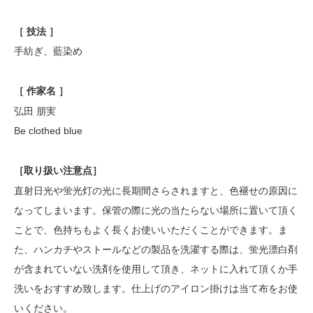
［ 技法 ］
手紡ぎ、藍染め
［ 作家名 ］
弘田 朋実
Be clothed blue
［
取り扱い注意点
］
直射日光や蛍光灯の光に長期間さらされますと、色褪せの原因に
なってしまいます。保管の際に光の当たらない場所に置いて頂く
ことで、色持ちもよく長くお使いいただくことができます。ま
た、ハンカチやストールなどの製品を洗濯する際は、蛍光漂白剤
が含まれていない洗剤を使用して頂き、ネットに入れて頂くか手
洗いをおすすめ致します。仕上げのアイロン掛けは当て布をお使
いください。