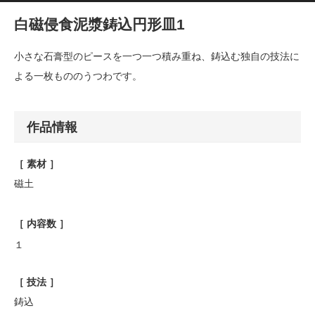
白磁侵食泥漿鋳込円形皿1
小さな石膏型のピースを一つ一つ積み重ね、鋳込む独自の技法に
よる一枚もののうつわです。
作品情報
［ 素材 ］
磁土
［ 内容数 ］
１
［ 技法 ］
鋳込