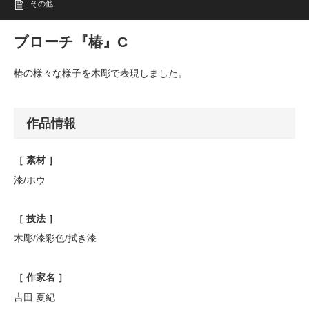
その他
ブローチ『椿』C
椿の様々な様子を木彫で表現しました。
作品情報
［ 素材 ］
漆
/
ホウ
［ 技法 ］
木彫
/
漆彩色
/
拭き漆
［ 作家名 ］
吉田
夏紀