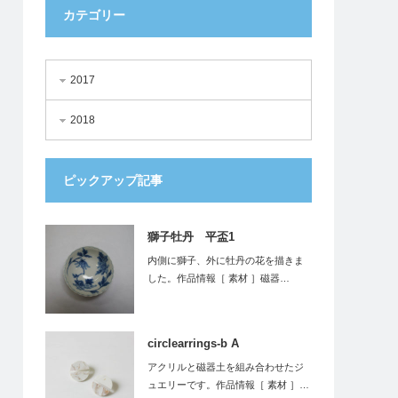
カテゴリー
2017
2018
ピックアップ記事
獅子牡丹 平盃1
内側に獅子、外に牡丹の花を描きま
した。作品情報［ 素材 ］磁器…
circlearrings-b A
アクリルと磁器土を組み合わせたジ
ュエリーです。作品情報［ 素材 ］…