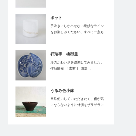
ポット
手吹きにしか出せない絶妙なライン
をお楽しみください。すべて一点も
のです。…
祥瑞手 桃型皿
形のかわいさを強調してみました。
作品情報 ［ 素材 ］ 磁器…
うるみ色小鉢
日常使いしていただきたく、傷が気
にならないように外側をザラザラに
しました。持った…