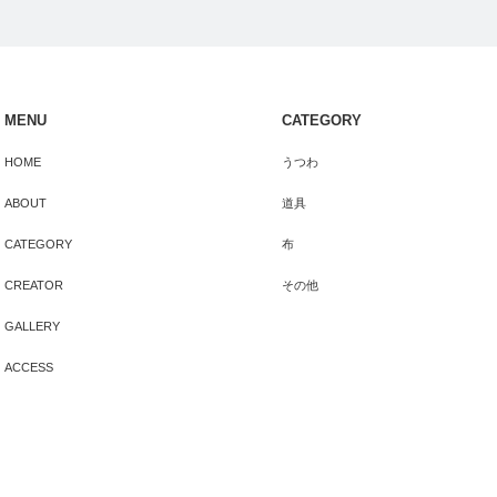
MENU
CATEGORY
HOME
うつわ
ABOUT
道具
CATEGORY
布
CREATOR
その他
GALLERY
ACCESS