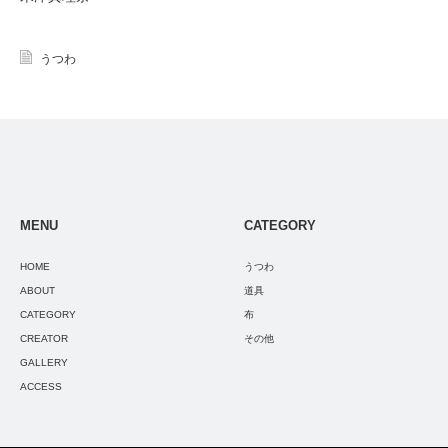
うつわ
MENU
CATEGORY
HOME
うつわ
ABOUT
道具
CATEGORY
布
CREATOR
その他
GALLERY
ACCESS