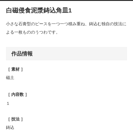
白磁侵食泥漿鋳込角皿1
小さな石膏型のピースを一つ一つ積み重ね、鋳込む独自の技法に
よる一枚もののうつわです。
作品情報
［ 素材 ］
磁土
［ 内容数 ］
１
［ 技法 ］
鋳込