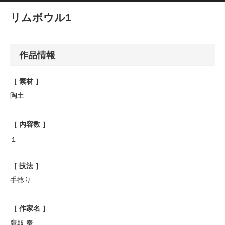
リムボウル1
作品情報
［ 素材 ］
陶土
［ 内容数 ］
１
［ 技法 ］
手捻り
［ 作家名 ］
鷹取 奏