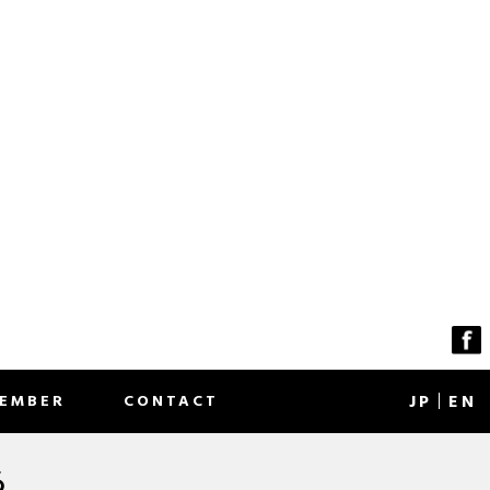
J
P
EN
EMBER
CONTACT
る