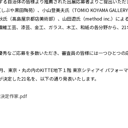
する自治体の皆様より推薦された出展応募者よりご提出いただ
ぶや黒田陶苑）、小山登美夫氏（TOMIO KOYAMA GALLE
氏（髙島屋京都店美術部）、山田遊氏（method inc.）に
繊維工芸、漆芸、金工、ガラス、木工、和紙の各分野から、21
優秀なご応募を多数いただき、審査員の皆様には一つひとつの
月、東京・丸の内のKITTE地下１階 東京シティアイ パフォー
が決定した21名を、以下の通り発表いたします。
展決定作家.pdf