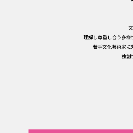
理解し尊重し合う多様
若手文化芸術家に
独創