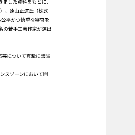
きました資料をもとに、
RY）、遠山正道氏（株式
よる公平かつ慎重な審査を
名の若手工芸作家が選出
応募について真摯に議論
マンスゾーンにおいて開