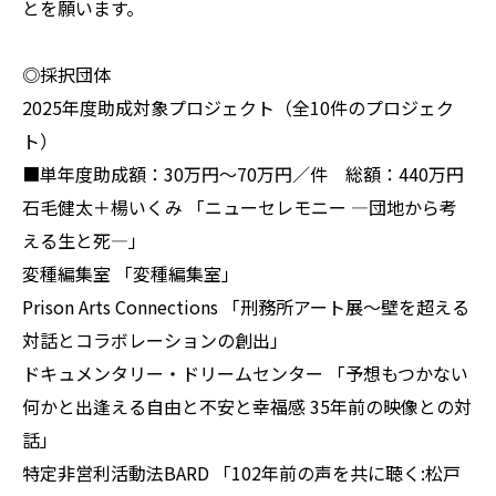
とを願います。
◎採択団体
2025年度助成対象プロジェクト（全10件のプロジェク
ト）
■単年度助成額：30万円～70万円／件 総額：440万円
石毛健太＋楊いくみ 「ニューセレモニー ―団地から考
える生と死―」
変種編集室 「変種編集室」
Prison Arts Connections 「刑務所アート展～壁を超える
対話とコラボレーションの創出」
ドキュメンタリー・ドリームセンター 「予想もつかない
何かと出逢える自由と不安と幸福感 35年前の映像との対
話」
特定非営利活動法BARD 「102年前の声を共に聴く:松戸