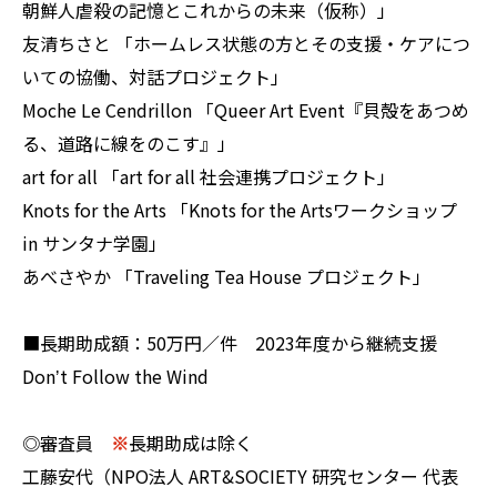
朝鮮人虐殺の記憶とこれからの未来（仮称）」
友清ちさと 「ホームレス状態の方とその支援・ケアにつ
いての協働、対話プロジェクト」
Moche Le Cendrillon 「Queer Art Event『貝殻をあつめ
る、道路に線をのこす』」
art for all 「art for all 社会連携プロジェクト」
Knots for the Arts 「Knots for the Artsワークショップ
in サンタナ学園」
あべさやか 「Traveling Tea House プロジェクト」
■長期助成額：50万円／件 2023年度から継続支援
Donʼt Follow the Wind
◎審査員
※
長期助成は除く
工藤安代（NPO法人 ART&SOCIETY 研究センター 代表