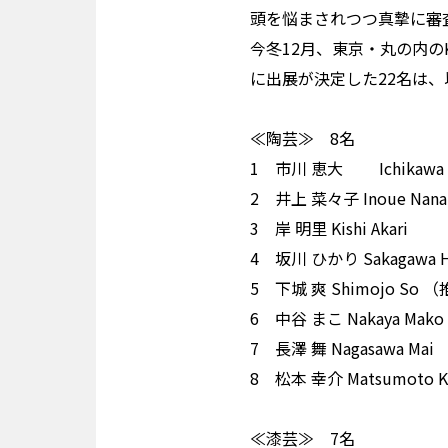
頭を悩まされつつ真摯に審
今冬12月、東京・丸の内の
に出展が決定した22名は
≪陶芸≫ 8名
1 市川 恵大 Ichikaw
2 井上 菜々子 Inoue
3 岸 明里 Kishi Ak
4 坂川 ひかり Sakagaw
5 下城 爽 Shimojo S
6 中谷 まこ Nakaya 
7 長澤 舞 Nagasawa
8 松本 幸介 Matsumo
≪漆芸≫ 7名