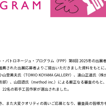
スト・パトロネージュ・プログラム（FPP）第8回 2025冬の出
推薦された出展応募者よりご提出いただきました資料をもとに
登美夫氏（TOMIO KOYAMA GALLERY）、遠山正道氏
部）、山田遊氏（method inc.）による厳正なる審査のも
、22名の若手工芸作家が選出されました。
き、また大変クオリティの高いご応募となり、審査員の皆様方