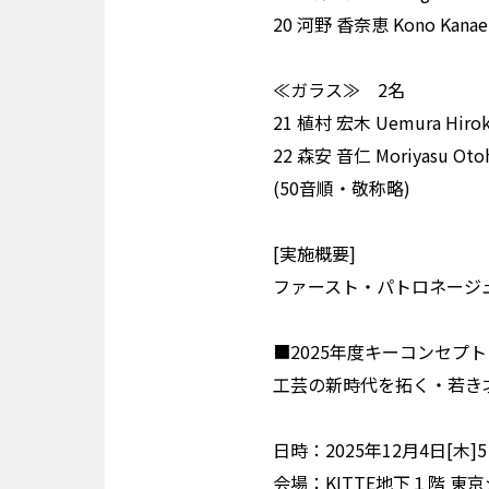
20 河野 香奈恵 Kono K
≪ガラス≫ 2名
21 植村 宏木 Uemura 
22 森安 音仁 Moriyasu
(50⾳順・敬称略)
[実施概要]
ファースト・パトロネージュ・
■2025年度キーコンセプト
工芸の新時代を拓く・若き
日時：2025年12月4日[木]5
会場：KITTE地下１階 東