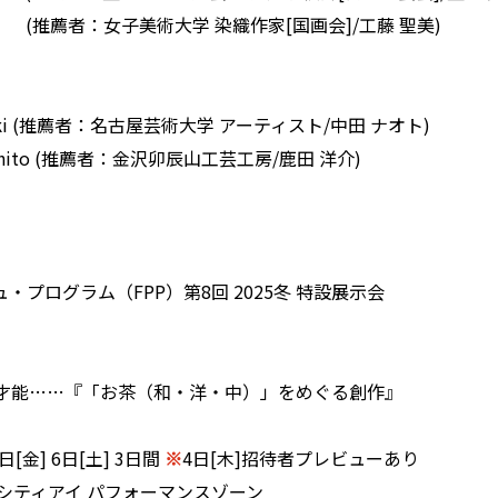
anae (推薦者：女子美術大学 染織作家[国画会]/工藤 聖美)
Hiroki (推薦者：名古屋芸術大学 アーティスト/中田 ナオト)
 Otohito (推薦者：金沢卯辰山工芸工房/鹿田 洋介)
プログラム（FPP）第8回 2025冬 特設展示会
才能……『「お茶（和・洋・中）」をめぐる創作』
日[金] 6日[土] 3日間
※
4日[木]招待者プレビューあり
京シティアイ パフォーマンスゾーン