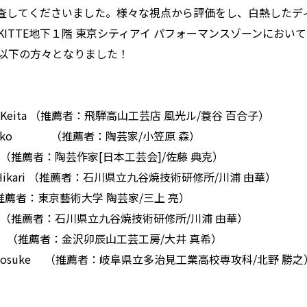
査してくださいました。様々な視点から評価をし、白熱したデ
KITTE地下１階 東京シティアイ パフォーマンスゾーンにおい
、以下の方々となりました！
a Keita （推薦者：飛騨高山工芸店 風光ル/蓑谷 百合子）
 Nanako （推薦者：陶芸家/小笠原 森）
ari （推薦者：陶芸作家[日本工芸会]/佐藤 典克）
a Hikari （推薦者：石川県立九谷焼技術研修所/川浦 由華）
o （推薦者：東京藝術大学 陶芸家/三上 亮）
Mako （推薦者：石川県立九谷焼技術研修所/川浦 由華）
 Mai （推薦者：金沢卯辰山工芸工房/大井 真希）
to Kosuke （推薦者：岐阜県立多治見工業高校専攻科/北野 勝之