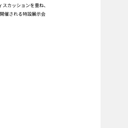
ィスカッションを重ね、
て開催される特設展示会
）