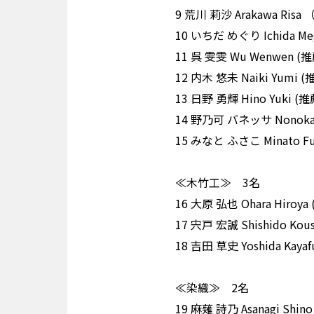
9 荒川 莉沙 Arakawa 
10 いちだ めぐり Ichid
11 呉 雯雯 Wu Wenwe
12 内木 悠未 Naiki Y
13 日野 勇輝 Hino Yuk
14 野乃可 バネッサ Nono
15 みなと ふさこ Minat
≪木竹工≫ 3名
16 大原 弘也 Ohara Hi
17 宍戸 宏誠 Shishido
18 吉田 草史 Yoshida 
≪染織≫ 2名
19 麻薙 詩乃 Asanagi