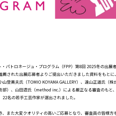
スト・パトロネージュ・プログラム（FPP）第8回 2025冬の出
推薦された出展応募者よりご提出いただきました資料をもとに
登美夫氏（TOMIO KOYAMA GALLERY）、遠山正道氏
部）、山田遊氏（method inc.）による厳正なる審査のも
、22名の若手工芸作家が選出されました。
き、また大変クオリティの高いご応募となり、審査員の皆様方