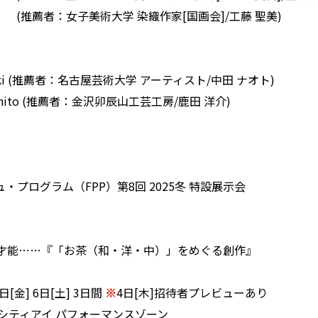
anae (推薦者：女子美術大学 染織作家[国画会]/工藤 聖美)
Hiroki (推薦者：名古屋芸術大学 アーティスト/中田 ナオト)
 Otohito (推薦者：金沢卯辰山工芸工房/鹿田 洋介)
プログラム（FPP）第8回 2025冬 特設展示会
才能……『「お茶（和・洋・中）」をめぐる創作』
日[金] 6日[土] 3日間
※
4日[木]招待者プレビューあり
京シティアイ パフォーマンスゾーン