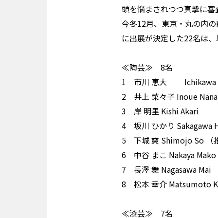
頭を悩まされつつ真摯に審
今冬12月、東京・丸の内の
に出展が決定した22名は
≪陶芸≫ 8名
1 市川 恵大 Ichikaw
2 井上 菜々子 Inoue
3 岸 明里 Kishi Ak
4 坂川 ひかり Sakagaw
5 下城 爽 Shimojo S
6 中谷 まこ Nakaya 
7 長澤 舞 Nagasawa
8 松本 幸介 Matsumo
≪漆芸≫ 7名