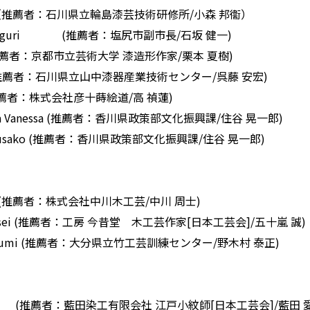
Risa （推薦者：石川県立輪島漆芸技術研修所/小森 邦衞）
a Meguri (推薦者：塩尻市副市長/石坂 健一)
n (推薦者：京都市立芸術大学 漆造形作家/栗本 夏樹)
umi (推薦者：石川県立山中漆器産業技術センター/呉藤 安宏)
i (推薦者：株式会社彦十蒔絵道/高 禎蓮)
ka Vanessa (推薦者：香川県政策部文化振興課/住谷 晃一郎)
o Fusako (推薦者：香川県政策部文化振興課/住谷 晃一郎)
roya (推薦者：株式会社中川木工芸/中川 周士)
 Kousei (推薦者：工房 今昔堂 木工芸作家[日本工芸会]/五十嵐 誠)
Kayafumi (推薦者：大分県立竹工芸訓練センター/野木村 泰正)
 Shino (推薦者：藍田染工有限会社 江戸小紋師[日本工芸会]/藍田 