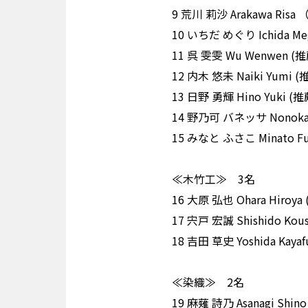
9 荒川 莉沙 Arakawa 
10 いちだ めぐり Ichid
11 呉 雯雯 Wu Wenwe
12 内木 悠未 Naiki Y
13 日野 勇輝 Hino Yuk
14 野乃可 バネッサ Nono
15 みなと ふさこ Minat
≪木竹工≫ 3名
16 大原 弘也 Ohara Hi
17 宍戸 宏誠 Shishido
18 吉田 草史 Yoshida 
≪染織≫ 2名
19 麻薙 詩乃 Asanagi