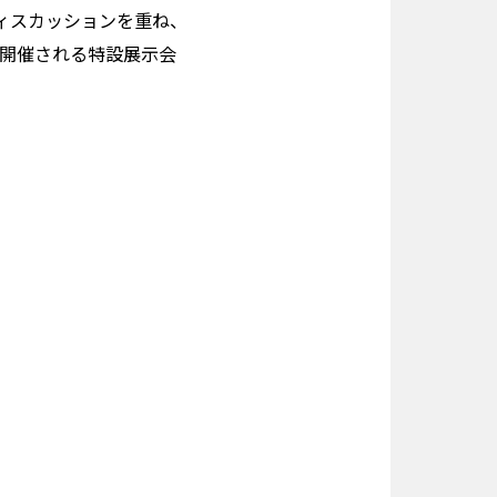
ィスカッションを重ね、
て開催される特設展示会
）