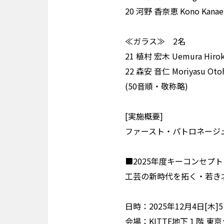
20 河野 香奈恵 Kono K
≪ガラス≫ 2名
21 植村 宏木 Uemura 
22 森安 音仁 Moriyasu
(50⾳順・敬称略)
[実施概要]
ファースト・パトロネージュ・
■2025年度キーコンセプト
工芸の新時代を拓く・若き
日時：2025年12月4日[木]5
会場：KITTE地下１階 東