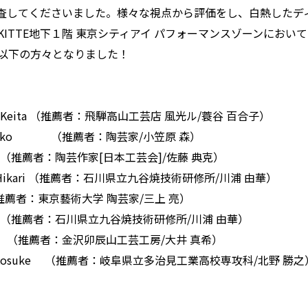
査してくださいました。様々な視点から評価をし、白熱したデ
KITTE地下１階 東京シティアイ パフォーマンスゾーンにおい
、以下の方々となりました！
a Keita （推薦者：飛騨高山工芸店 風光ル/蓑谷 百合子）
 Nanako （推薦者：陶芸家/小笠原 森）
ari （推薦者：陶芸作家[日本工芸会]/佐藤 典克）
a Hikari （推薦者：石川県立九谷焼技術研修所/川浦 由華）
o （推薦者：東京藝術大学 陶芸家/三上 亮）
Mako （推薦者：石川県立九谷焼技術研修所/川浦 由華）
 Mai （推薦者：金沢卯辰山工芸工房/大井 真希）
to Kosuke （推薦者：岐阜県立多治見工業高校専攻科/北野 勝之