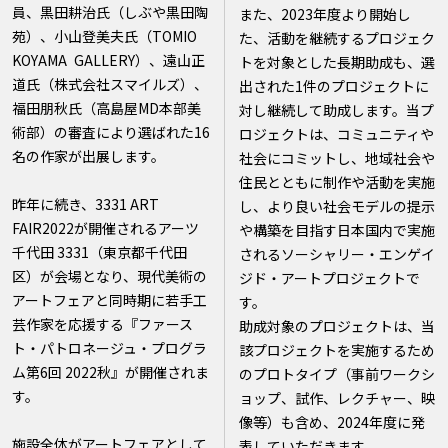
員、黒田耕治氏（しぶや黒田陶
また、2023年度より開始し
苑）、小山登美夫氏（TOMIO
た、活動を継続するプロジェク
KOYAMA GALLERY）、遠山正
トを対象とした長期助成も、選
道氏（株式会社スマイルズ）、
出された1件のプロジェクトに
福田朋秋氏（高島屋MD本部美
対し継続して助成します。当プ
術部）の審査により選ばれた16
ロジェクトは、コミュニティや
名の作家が出展します。
社会にコミットし、地域社会や
住民とともに制作や活動を実施
昨年に続き、3331 ART
し、より良い社会モデルの提示
FAIR2022が開催されるアーツ
や構築を目指す日本国内で実施
千代田 3331（東京都千代田
されるソーシャリー・エンゲイ
区）が会場となり、現代美術の
ジド・アートプロジェクトで
アートフェアと同時期に若手工
す。
芸作家を応援する『ファース
助成対象のプロジェクトは、当
ト・パトロネージュ・プログラ
該プロジェクトを実施するため
ム第6回 2022秋』が開催されま
のプロトタイプ（事前ワークシ
す。
ョップ、試作、レクチャー、映
像等）も含め、2024年度に発
施設全体がアートフェアとして
表していただきます。