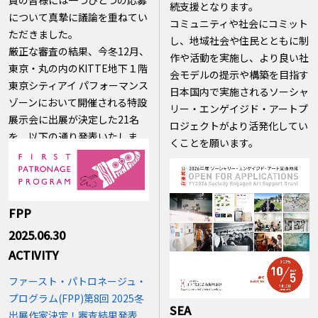
員の皆様には一つひとつの応募
続支援となります。
について真摯に議論を重ねてい
コミュニティや社会にコミット
ただきました。
し、地域社会や住民とともに制
厳正な審査の結果、今冬12月、
作や活動を実施し、より良い社
東京・丸の内のKITTE地下１階
会モデルの提示や構築を目指す
東京シティアイ パフォーマンス
日本国内で実施されるソーシャ
ゾーンにおいて開催される特設
リー・エンゲイジド・アートプ
展示会に出展が決定した21名
ロジェクトがより活発化してい
を、以下の通り発表いたしま
くことを願います。
す。
FPP
2025.06.30
ACTIVITY
ファースト・パトロネージュ・
プログラム(FPP)第8回 2025冬
SEA
出展作家決定！審査結果発表