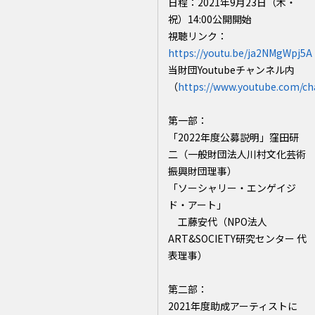
日程：2021年9月23日（木・
祝）14:00公開開始
視聴リンク：
https://youtu.be/ja2NMgWpj5A
当財団Youtubeチャンネル内
（
https://www.youtube.com/c
第一部：
「2022年度公募説明」窪田研
二（一般財団法人川村文化芸術
振興財団理事）
「ソーシャリー・エンゲイジ
ド・アート」
工藤安代（NPO法人
ART&SOCIETY研究センター 代
表理事）
第二部：
2021年度助成アーティストに