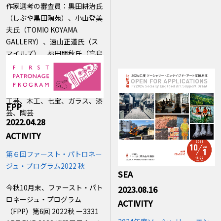
作家選考の審査員：黒田耕治氏
（しぶや黒田陶苑）、小山登美
夫氏（TOMIO KOYAMA
GALLERY）、遠山正道氏（ス
マイルズ）、福田朋秋氏（高島
屋MD本部美術部）
【出品作家数】 16名
【出品作品ジャンル】金工、諸
工芸、木工、七宝、ガラス、漆
FPP
芸、陶芸
2022.04.28
ACTIVITY
第６回ファースト・パトロネー
ジュ・プログラム2022 秋
SEA
今秋10月末、ファースト・パト
2023.08.16
ロネージュ・プログラム
ACTIVITY
（FPP）第6回 2022秋 ー3331