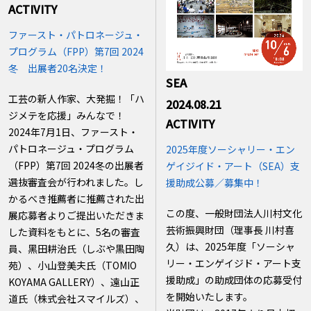
ACTIVITY
ファースト・パトロネージュ・
プログラム（FPP）第7回 2024
冬 出展者20名決定！
SEA
工芸の新人作家、大発掘！「ハ
2024.08.21
ジメテを応援」みんなで！
ACTIVITY
2024年7月1日、ファースト・
パトロネージュ・プログラム
2025年度ソーシャリー・エン
（FPP）第7回 2024冬の出展者
ゲイジイド・アート（SEA）支
選抜審査会が行われました。し
援助成公募／募集中！
かるべき推薦者に推薦された出
この度、一般財団法人川村文化
展応募者よりご提出いただきま
芸術振興財団（理事長 川村喜
した資料をもとに、5名の審査
久）は、2025年度「ソーシャ
員、黑田耕治氏（しぶや黒田陶
リー・エンゲイジド・アート支
苑）、小山登美夫氏（TOMIO
援助成」の助成団体の応募受付
KOYAMA GALLERY）、遠山正
を開始いたします。
道氏（株式会社スマイルズ）、