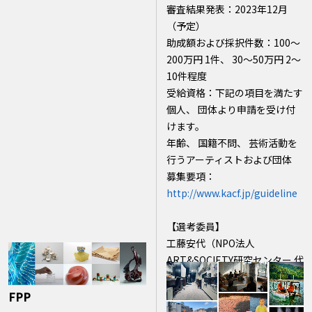
審査結果発表：2023年12月
（予定）
助成額および採択件数：100～
200万円 1件、 30～50万円 2～
10件程度
受給資格：下記の項目を満たす
個人、 団体より申請を受け付
けます。
年齢、 国籍不問、 芸術活動を
行うアーティストおよび団体
募集要項：
http://www.kacf.jp/guideline
【選考委員】
工藤安代（NPO法人
ART&SOCIETY研究センター 代
表理事）
清水知子（東京藝術大学大学院
FPP
国際芸術創造研究科准教授）