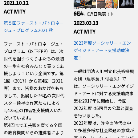
2021.10.12
藤井光（アーティスト）
ACTIVITY
SEA
他1名《近日発表！》
2023.03.13
第５回ファースト・パトロネー
ジュ・プログラム2021 秋
ACTIVITY
2023年度ソーシャリー・エン
ファースト・パトロネージュ・
ゲイジド・アート支援助成決
プログラム（以下FPP）は、次
定！
世代を担うつくり手たちの最初
の一歩を社会みんなで買って応
一般財団法人川村文化芸術振興
援しよう！という企画です。第
財団（理事長 川村喜久）で
1回（2017）から第4回（2021
は、ソーシャリー・エンゲイジ
春）まで、皆様のおかげをもち
ド・アートに対する支援助成事
まして、出展した76名の次世代
業を2017年に開始し、今回
スター候補の作家たちによる
2023年度は6回目の公募と審査
1,425点の作品を支援購入いた
を行いました。
だいています。
2023年度は、昨今の時代の中
第4回まで工芸家を育てる全国
で多種多様な社会課題の意識が
の教育機関からの推薦者により
高まり、ソーシャリー・エンゲ