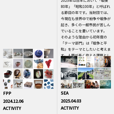
2025年は日本において「戦後
80年」「昭和100年」と呼ばれ
る節目の年です。当財団では、
今現在も世界中で紛争や戦争が
起き、多くの一般市民が苦しん
でいることを憂いています。
そのような理由から初年度の
「テーマ部門」は『戦争と平
和』をテーマとしたいと考えま
す。人類が長く抱える課題とし
た『戦争と平和』に対し、ソー
シャリー・エンゲイジド・アー
トの取組みが、広く人々を精神
的に支え、励ますものになるこ
とを期待しています。
SEA
FPP
2025.04.03
2024.12.06
ACTIVITY
ACTIVITY