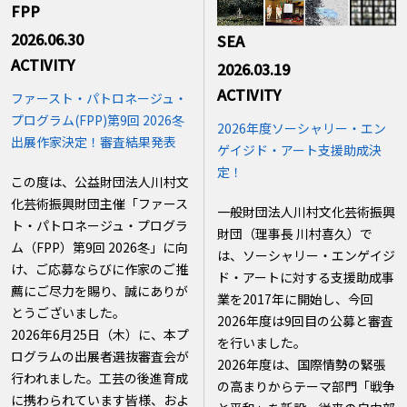
FPP
2026.06.30
SEA
ACTIVITY
2026.03.19
ACTIVITY
ファースト・パトロネージュ・
プログラム(FPP)第9回 2026冬
2026年度ソーシャリー・エン
出展作家決定！審査結果発表
ゲイジド・アート支援助成決
定！
この度は、公益財団法人川村文
化芸術振興財団主催「ファース
一般財団法人川村文化芸術振興
ト・パトロネージュ・プログラ
財団（理事長 川村喜久）で
ム（FPP）第9回 2026冬」に向
は、ソーシャリー・エンゲイジ
け、ご応募ならびに作家のご推
ド・アートに対する支援助成事
薦にご尽力を賜り、誠にありが
業を2017年に開始し、今回
とうございました。
2026年度は9回目の公募と審査
2026年6月25日（木）に、本プ
を行いました。
ログラムの出展者選抜審査会が
2026年度は、国際情勢の緊張
行われました。工芸の後進育成
の高まりからテーマ部門「戦争
に携わられています皆様、およ