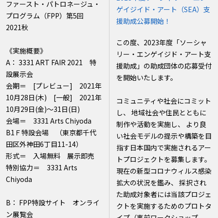
ファースト・パトロネージュ・
ゲイジイド・アート（SEA）支
プログラム（FPP）第5回
援助成公募開始！
2021秋
この度、2023年度「ソーシャ
《実施概要》
リー・エンゲイジド・アート支
A： 3331 ART FAIR 2021 特
援助成」の助成団体の応募受付
設展示会
を開始いたします。
会期＝ [プレビュー] 2021年
10月28日(木) [一般] 2021年
コミュニティや社会にコミット
10月29日(金)〜31日(日)
し、 地域社会や住民とともに
会場＝ 3331 Arts Chiyoda
制作や活動を実施し、 より良
B1Ｆ特設会場 （東京都千代
い社会モデルの提示や構築を目
田区外神田6丁目11-14）
指す日本国内で実施されるアー
形式＝ 入場無料 展示即売
トプロジェクトを募集します。
特別協力＝ 3331 Arts
現在の新型コロナウィルス感染
Chiyoda
拡大の状況を鑑み、 採択され
た助成対象者には当該プロジェ
B： FPP特設サイト オンライ
クトを実施するためのプロトタ
ン展覧会
イプ（事前ワークショップ、