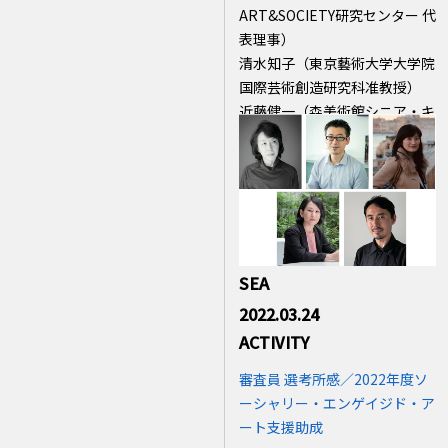
ART&SOCIETY研究センター 代
表理事）
清水知子（東京藝術大学大学院
国際芸術創造研究科准教授）
近藤健一（森美術館シニア・キ
ュレーター）
相馬千秋（NPO法人 芸術公社
代表理事／アートプロデューサ
ー）
藤井光（アーティスト）
SEA
2022.03.24
ACTIVITY
審査員 選考所感／2022年度ソ
ーシャリー・エンゲイジド・ア
ート支援助成