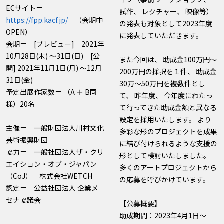
ECサイト＝
試作、 レクチャー、 映像等）
https://fpp.kacf.jp/
（会期中
の発表も対象として2023年度
OPEN）
に発表していただきます。
会期＝ [プレビュー] 2021年
10月28日(木) 〜31日(日) [公
また今回は、 助成金100万円～
開] 2021年11月1日(月) 〜12月
200万円の採択を１件、 助成金
31日(金)
30万～50万円を複数件とし
予定出展作家数＝ （A ＋ B同
て、 昨年度、 今年度にわたっ
様）20名
て行ってきた助成金額と異なる
設定を採用いたします。 より
主催＝ 一般財団法人川村文化
多彩な形のプロジェクトを成果
芸術振興財団
に結び付けられるような支援の
協力＝ 一般社団法人ザ・クリ
形として検討いたしました。
エイション・オブ・ジャパン
多くのアートプロジェクトから
（CoJ） 株式会社WETCH
の応募を呼びかけています。
認定＝ 公益社団法人 企業メ
セナ協議会
【公募概要】
助成期間：2023年4月1日～