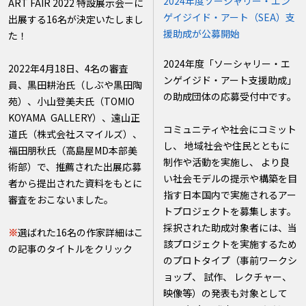
2024年度ソーシャリー・エン
ART FAIR 2022 特設展示会ーに
ゲイジイド・アート（SEA）支
出展する16名が決定いたしまし
援助成が公募開始
た！
2024年度「ソーシャリー・エ
2022年4月18日、4名の審査
ンゲイジド・アート支援助成」
員、黒田耕治氏（しぶや黒田陶
の助成団体の応募受付中です。
苑）、小山登美夫氏（TOMIO
KOYAMA GALLERY）、遠山正
コミュニティや社会にコミット
道氏（株式会社スマイルズ）、
し、 地域社会や住民とともに
福田朋秋氏（高島屋MD本部美
制作や活動を実施し、 より良
術部）で、推薦された出展応募
い社会モデルの提示や構築を目
者から提出された資料をもとに
指す日本国内で実施されるアー
審査をおこないました。
トプロジェクトを募集します。
採択された助成対象者には、当
※
選ばれた16名の作家詳細はこ
該プロジェクトを実施するため
の記事のタイトルをクリック
のプロトタイプ（事前ワークシ
ョップ、 試作、 レクチャー、
映像等）の発表も対象として