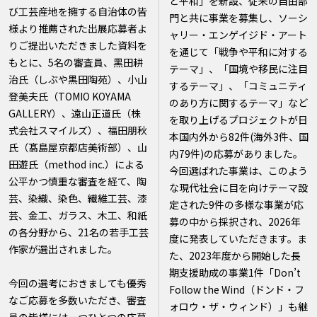
と平和」を新設、従来の自由部
び工芸産地を擁する自治体の皆
門と共に事業を募集し、ソーシ
様より推薦された出展応募者よ
ャリー・エンゲイジド・アート
りご提出いただきました資料を
を通じて「戦争や平和に対する
もとに、5名の審査員、黑田耕
テーマ」、「国境や移民に注目
治氏（しぶや黒田陶苑）、小山
するテーマ」、「コミュニティ
登美夫氏（TOMIO KOYAMA
のあり方に関するテーマ」など
GALLERY）、遠山正道氏（株
を取り上げるプロジェクトが日
式会社スマイルズ）、福田朋秋
本国内外から82件(海外3件、国
氏（髙島屋京都店美術部）、山
内79件)の応募がありました。
田遊氏（method inc.）による
今回選ばれた事業は、このよう
公平かつ慎重な審査を経て、陶
な現代社会に目を向けテーマ設
芸、染織、染色、繊維工芸、漆
定された9件の多様な事業が応
芸、金工、ガラス、木工、和紙
募の中から採択され、2026年
の各分野から、21名の若手工芸
度に発表していただきます。ま
作家が選出されました。
た、2023年度から開始した長
期支援助成の事業1件「Don’t
今回の選考におきましても優秀
Follow the Wind（ドンド・フ
なご応募を多数いただき、審査
ォロウ・ザ・ウィンド）」も継