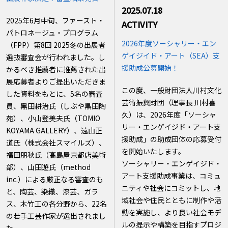
2025.07.18
2025年6月中旬、ファースト・
ACTIVITY
パトロネージュ・プログラム
2026年度ソーシャリー・エン
（FPP）第8回 2025冬の出展者
ゲイジイド・アート（SEA）支
選抜審査会が行われました。し
援助成公募開始！
かるべき推薦者に推薦された出
展応募者よりご提出いただきま
この度、一般財団法人川村文化
した資料をもとに、5名の審査
芸術振興財団（理事長 川村喜
員、黑田耕治氏（しぶや黒田陶
久）は、2026年度「ソーシャ
苑）、小山登美夫氏（TOMIO
リー・エンゲイジド・アート支
KOYAMA GALLERY）、遠山正
援助成」の助成団体の応募受付
道氏（株式会社スマイルズ）、
を開始いたします。
福田朋秋氏（髙島屋京都店美術
ソーシャリー・エンゲイジド・
部）、山田遊氏（method
アート支援助成事業は、コミュ
inc.）による厳正なる審査のも
ニティや社会にコミットし、地
と、陶芸、染織、漆芸、ガラ
域社会や住民とともに制作や活
ス、木竹工の各分野から、22名
動を実施し、より良い社会モデ
の若手工芸作家が選出されまし
ルの提示や構築を目指すプロジ
た。