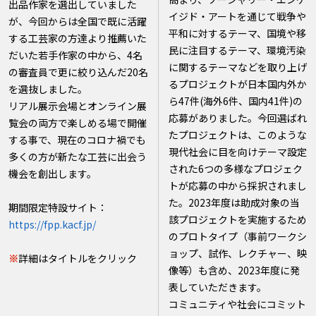
出品作家を選出していました
イジド・アートを通じて戦争や
が、今回からは全国で既に活躍
平和に対するテーマ、国境や移
する工芸家の方達より推薦いた
民に注目するテーマ、環境汚染
だいた若手作家の中から、4名
に関するテーマなどを取り上げ
の審査員で更に絞り込んだ20名
るプロジェクトが日本国内外か
を選抜しました。
ら47件(海外6件、国内41件)の
リアル展示会場とオンライン展
応募がありました。今回選ばれ
覧会の両方で楽しめる場で開催
たプロジェクトは、このような
する事で、現在のコロナ禍でも
現代社会に目を向けテーマ設定
多くの方が新たな工芸に出会う
された6つの多様なプロジェク
機会を創出します。
トが応募の中から採択されまし
た。2023年度は助成対象の当
期間限定特設サイト：
該プロジェクトを実施するため
https://fpp.kacf.jp/
のプロトタイプ（事前ワークシ
ョップ、試作、レクチャー、映
※
詳細はタイトルをクリック
像等）も含め、2023年度に発
表していただきます。
コミュニティや社会にコミット