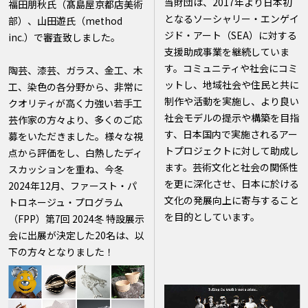
当財団は、2017年より日本初
福田朋秋氏（髙島屋京都店美術
となるソーシャリー・エンゲイ
部）、山田遊氏（method
ジド・アート（SEA）に対する
inc.）で審査致しました。
支援助成事業を継続していま
す。コミュニティや社会にコミ
陶芸、漆芸、ガラス、金工、木
ットし、地域社会や住民と共に
工、染色の各分野から、非常に
制作や活動を実施し、より良い
クオリティが高く力強い若手工
社会モデルの提示や構築を目指
芸作家の方々より、多くのご応
す、日本国内で実施されるアー
募をいただきました。様々な視
トプロジェクトに対して助成し
点から評価をし、白熱したディ
ます。芸術文化と社会の関係性
スカッションを重ね、今冬
を更に深化させ、日本に於ける
2024年12月、ファースト・パ
文化の発展向上に寄与すること
トロネージュ・プログラム
を目的としています。
（FPP）第7回 2024冬 特設展示
会に出展が決定した20名は、以
下の方々となりました！