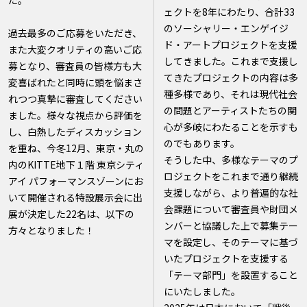
ェクトを8年にわたり、合計33
のソーシャリー・エンゲイジ
過去最多のご応募をいただき、
ド・アートプロジェクトを支援
また大変クオリティの高いご応
してきました。これまで支援し
募となり、審査員の皆様方も大
てきたプロジェクトの内容は多
変喜ばれたと同時に頭を悩まさ
種多様であり、それは現代社会
れつつ真摯に審査してください
の問題とアーティストたちの関
ました。様々な視点から評価を
心が多岐にわたることを示すも
し、白熱したディスカッション
のでもあります。
を重ね、今冬12月、東京・丸の
そうした中、多様なテーマのプ
内のKITTE地下１階 東京シティ
ロジェクトをこれまで通り継続
アイ パフォーマンスゾーンにお
支援しながら、より普遍的な社
いて開催される特設展示会に出
会課題について審査員や財団メ
展が決定した22名は、以下の
ンバーと協議した上で募集テー
方々となりました！
マを設定し、そのテーマに基づ
いたプロジェクトを支援する
「テーマ部門」を設置すること
にいたしました。