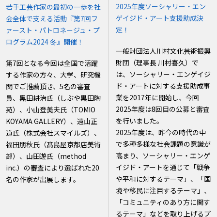
2025年度ソーシャリー・エン
若手工芸作家の最初の一歩を社
ゲイジド・アート支援助成決
会全体で支える活動『第7回フ
定！
ァースト・パトロネージュ・プ
ログラム2024 冬』開催！
一般財団法人川村文化芸術振興
財団（理事長 川村喜久）で
第7回となる今回は全国で活躍
は、ソーシャリー・エンゲイジ
する作家の方々、大学、研究機
ド・アートに対する支援助成事
関でご推薦頂き、5名の審査
業を2017年に開始し、今回
員、黑田耕治氏（しぶや黒田陶
2025年度は8回目の公募と審査
苑）、小山登美夫氏（TOMIO
を行いました。
KOYAMA GALLERY）、遠山正
2025年度は、昨今の時代の中
道氏（株式会社スマイルズ）、
で多種多様な社会課題の意識が
福田朋秋氏（髙島屋京都店美術
高まり、ソーシャリー・エンゲ
部）、山田遊氏（method
イジド・アートを通じて「戦争
inc.）の審査により選ばれた20
や平和に対するテーマ」、「国
名の作家が出展します。
境や移民に注目するテーマ」、
「コミュニティのあり方に関す
るテーマ」などを取り上げるプ