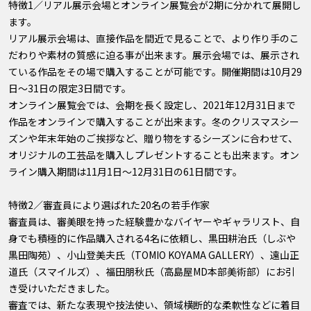
特徴1／リアル展示会場とオンライン展覧会が2期に分かれて展開し
ます。
リアル展示会場は、直接作品を間近で見ることで、より作り手のこ
だわりや素材の質感に迫る事が出来ます。展示会場では、展示され
ている作品をその場で購入することが可能です。開催期間は10月29
日〜31日の限定3日間です。
オンライン展覧会では、会期を長く設定し、2021年12月31日まで
作品をオンラインで購入することが出来ます。冬のクリスマスシー
ズンや年末年始のご挨拶など、贈り物をするシーズンに合わせて、
オリジナルの工芸品を購入しプレゼントすることも出来ます。オン
ライン購入期間は11月1日〜12月31日の61日間です。
特徴2／審査員により選ばれた20名の若手作家
審査員は、審美眼を持った経験豊かなバイヤーやギャラリスト、自
身でも積極的に作品購入される4名に依頼し、黒田耕治氏（しぶや
黒田陶苑）、小山登美夫氏（TOMIO KOYAMA GALLERY）、遠山正
道氏（スマイルズ）、福田朋秋氏（高島屋MD本部美術部）にお引
き受けいただきました。
審査では、新たな表現や技法使い、領域横断的な柔軟性などに着目