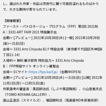
し、選ばれた作家・作品は次世代に繋ぐ可能性溢れるものばかり
で、大きな期待が寄せられています。
【開催概要】
ファースト・パトロネージュ・プログラム（FPP）第5回 2021秋
A：3331 ART FAIR 2021 特設展示会
会期＝ [プレビュー] 2021年10月28日(木) [一般] 2021年10月29日
(金)〜31日(日)
会場＝ 3331 Arts Chiyoda B1Ｆ特設会場 （東京都千代田区外神田6
丁目11-14）
入場料＝ 無料 展示即売 特別協力＝ 3331 Arts Chiyoda
B： FPP特設サイト オンライン展覧会
会場＝ ECサイト
https://fpp.kacf.jp/
（会期中OPEN）
会期＝ [プレビュー] 2021年10月28日(木) 〜31日(日) [公開] 2021年
11月1日(月) 〜12月31日(金)
作家選考の審査員：黒田耕治氏（しぶや黒田陶苑）、小山登美夫氏
（TOMIO KOYAMA GALLERY）、
遠山正道氏（スマイルズ）、福田朋秋氏（高島屋MD本部美術部）