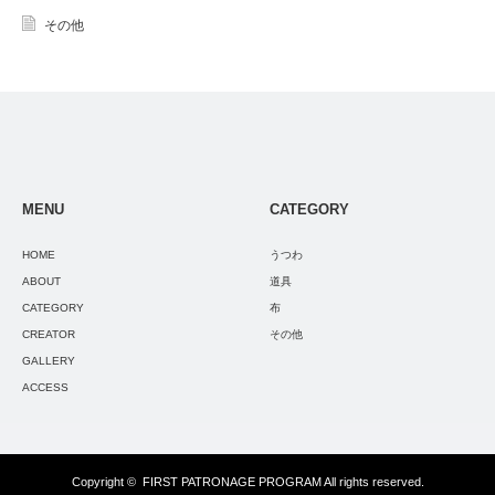
その他
MENU
CATEGORY
HOME
うつわ
ABOUT
道具
CATEGORY
布
CREATOR
その他
GALLERY
ACCESS
Copyright ©
FIRST PATRONAGE PROGRAM
All rights reserved.