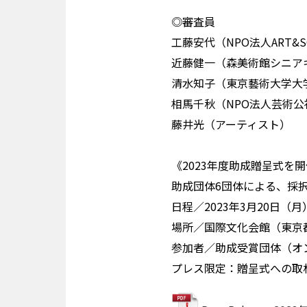
◎審査員
工藤安代（NPO法人ART&S
近藤健一（森美術館シニア
清水知子（東京藝術大学大
相馬千秋（NPO法人芸術
藤井光（アーティスト）
《2023年度助成贈呈式を
助成団体6団体による、採
日程／2023年3月20日（月）14
場所／国際文化会館（東京都
参加者／助成受賞団体（オ
プレス限定：贈呈式への取