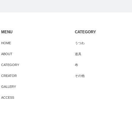
MENU
CATEGORY
HOME
うつわ
ABOUT
道具
CATEGORY
布
CREATOR
その他
GALLERY
ACCESS