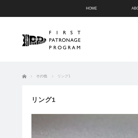
HOME
AB
ホーム
その他
リング1
リング1