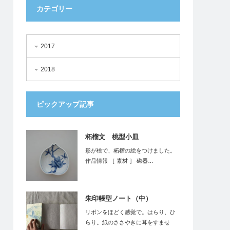
カテゴリー
2017
2018
ピックアップ記事
柘榴文 桃型小皿
形が桃で、柘榴の絵をつけました。
作品情報 ［ 素材 ］ 磁器…
朱印帳型ノート（中）
リボンをほどく感覚で。はらり、ひ
らり。紙のささやきに耳をすませ