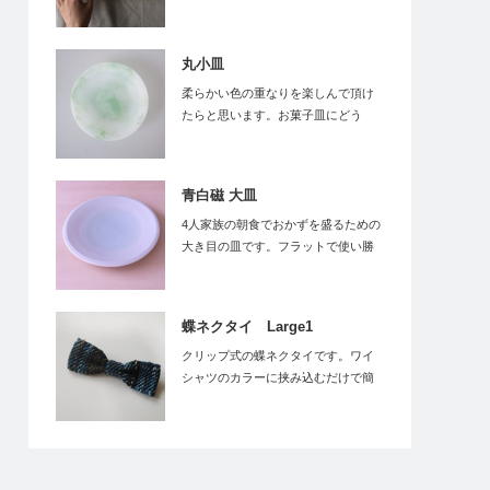
て。朱印帳…
丸小皿
柔らかい色の重なりを楽しんで頂け
たらと思います。お菓子皿にどう
ぞ。作品情…
青白磁 大皿
4人家族の朝食でおかずを盛るための
大き目の皿です。フラットで使い勝
手の良い大きさ…
蝶ネクタイ Large1
クリップ式の蝶ネクタイです。ワイ
シャツのカラーに挟み込むだけで簡
単に取り付けるこ…