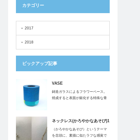
カテゴリー
2017
2018
ピックアップ記事
VASE
鋳造ガラスによるフラワーベース。
焼成すると表面が銀化する特殊な青
色のガラスを使用…
ネックレス(かろやかなあそび)1
（かろやかなあそび）というテーマ
を念頭に、素描に似たラフな感覚で