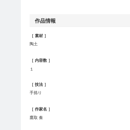
作品情報
［ 素材 ］
陶土
［ 内容数 ］
１
［ 技法 ］
手捻り
［ 作家名 ］
鷹取 奏