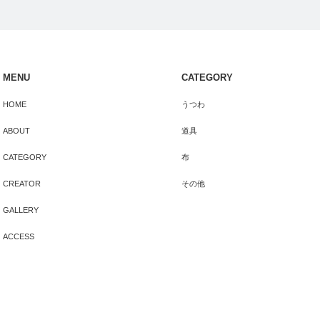
MENU
CATEGORY
HOME
うつわ
ABOUT
道具
CATEGORY
布
CREATOR
その他
GALLERY
ACCESS