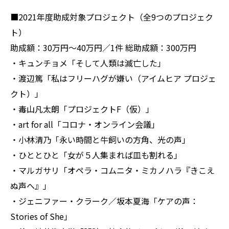
■2021年度助成対象プロジェクト（全9つのプロジェク
ト）
助成額：30万円〜40万円／1件 総助成額：300万円
・キュンチョメ「そして人類は滅亡した」
・渡辺篤「私はフリーハグが嫌い（アイムヒア プロジェ
クト）」
・毒山凡太朗「プロジェクトF（仮）」
・art for all「コロナ・オンライン会議」
・小林清乃「永い時間と牛飼いの方角、光の声」
・ひととひと「女が５人集まれば皿も割れる」
・マルガサリ「オペラ・コムニタ・ミカノハラ『きこえ
ぬ声へ』」
・ジェニファー・クラーク／坂本夏海「ケアの声：
Stories of She」