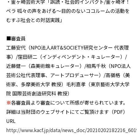
・釜ヶ崎芸術大学「誤読・社会的インパクト/釜ヶ崎オ！
ペラ 呱々の声をあげる〜目的のないココルームの活動を
むすぶ社会との対話実践」
■審査員
工藤安代（NPO法人ART&SOCIETY研究センター 代表理
事）/窪田研二（インディペンデント・キュレーター）/
近藤健一（森美術館キュレーター）/相馬千秋（NPO法人
芸術公社代表理事、アートプロデューサー）/高嶺格（美
術家、多摩美術大学 教授）毛利嘉孝（東京藝術大学大学
院 国際芸術創造研究科 教授）
※
各審査員より審査について所感が寄せられています。
詳細は当財団のウェブサイトにてご覧頂けます（PDF）
URL
http://www.kacf.jp/data/news_doc/20210202182216_601