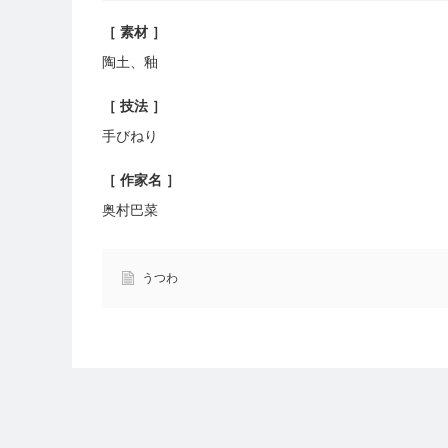
［ 素材 ］
陶土、釉
［ 技法 ］
手びねり
［ 作家名 ］
奥村巴菜
うつわ