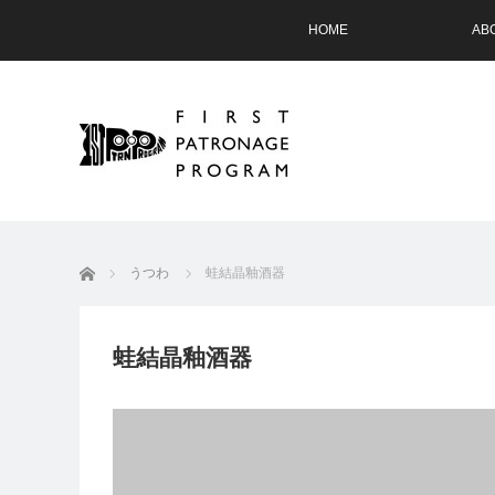
HOME
AB
ホーム
うつわ
蛙結晶釉酒器
蛙結晶釉酒器