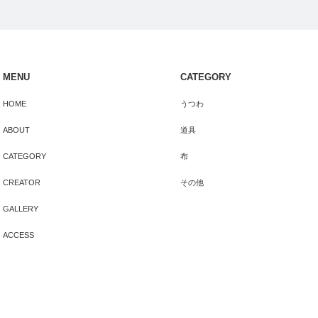
MENU
CATEGORY
HOME
うつわ
ABOUT
道具
CATEGORY
布
CREATOR
その他
GALLERY
ACCESS