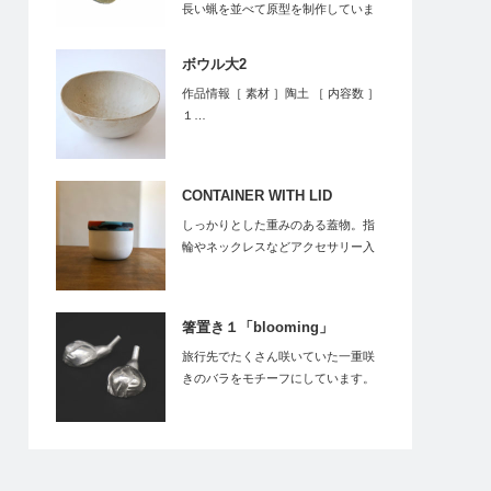
長い蝋を並べて原型を制作していま
す。それを型取り…
ボウル大2
作品情報［ 素材 ］陶土 ［ 内容数 ］
１…
CONTAINER WITH LID
しっかりとした重みのある蓋物。指
輪やネックレスなどアクセサリー入
れとしてどう…
箸置き１「blooming」
旅行先でたくさん咲いていた一重咲
きのバラをモチーフにしています。
日々の暮らしに…