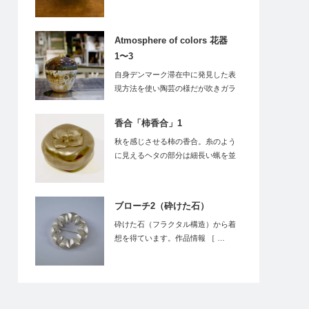
ト、シリアルな…
Atmosphere of colors 花器
1〜3
自身デンマーク滞在中に発見した表
現方法を使い陶芸の様だが吹きガラ
スだからこそでき…
香合「柿香合」1
秋を感じさせる柿の香合。糸のよう
に見えるヘタの部分は細長い蝋を並
べたものを形どり…
ブローチ2（砕けた石）
砕けた石（フラクタル構造）から着
想を得ています。作品情報 ［ …