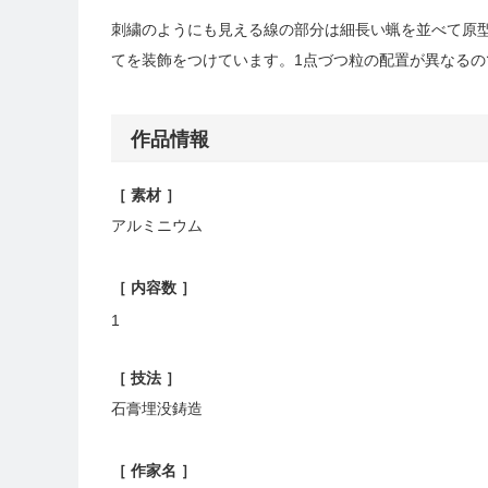
刺繍のようにも見える線の部分は細長い蝋を並べて原
てを装飾をつけています。1点づつ粒の配置が異なる
作品情報
［ 素材 ］
アルミニウム
［ 内容数 ］
1
［ 技法 ］
石膏埋没鋳造
［ 作家名 ］