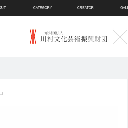
OUT
CATEGORY
CREATOR
GAL
t」