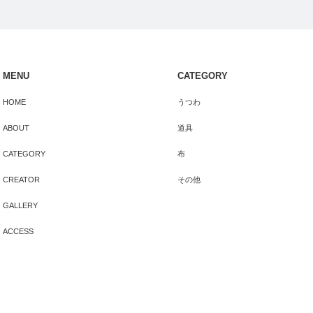
MENU
CATEGORY
HOME
うつわ
ABOUT
道具
CATEGORY
布
CREATOR
その他
GALLERY
ACCESS