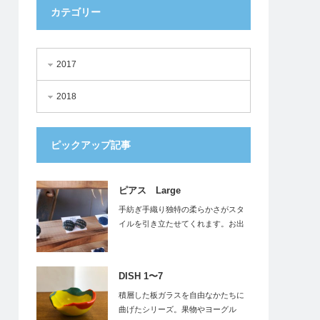
カテゴリー
2017
2018
ピックアップ記事
ピアス Large
手紡ぎ手織り独特の柔らかさがスタ
イルを引き立たせてくれます。お出
かけのお供にぜひ…
DISH 1〜7
積層した板ガラスを自由なかたちに
曲げたシリーズ。果物やヨーグル