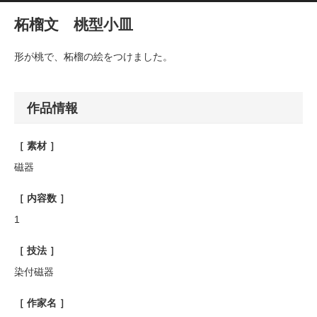
柘榴文 桃型小皿
形が桃で、柘榴の絵をつけました。
作品情報
［ 素材 ］
磁器
［ 内容数 ］
1
［ 技法 ］
染付磁器
［ 作家名 ］