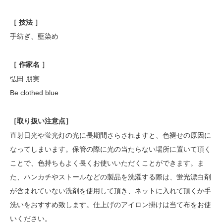
［ 技法 ］
手紡ぎ、藍染め
［ 作家名 ］
弘田 朋実
Be clothed blue
［
取り扱い注意点
］
直射日光や蛍光灯の光に長期間さらされますと、色褪せの原因に
なってしまいます。保管の際に光の当たらない場所に置いて頂く
ことで、色持ちもよく長くお使いいただくことができます。ま
た、ハンカチやストールなどの製品を洗濯する際は、蛍光漂白剤
が含まれていない洗剤を使用して頂き、ネットに入れて頂くか手
洗いをおすすめ致します。仕上げのアイロン掛けは当て布をお使
いください。