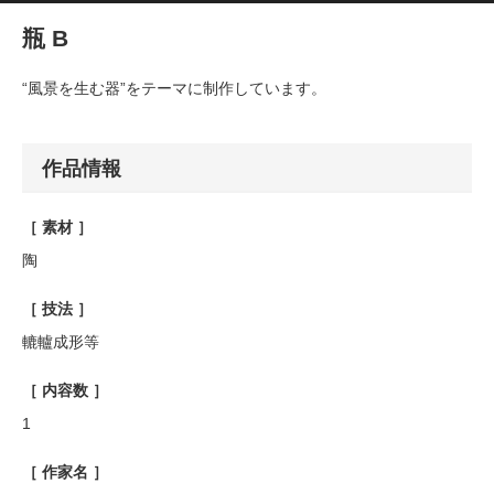
瓶 B
“風景を生む器”をテーマに制作しています。
作品情報
［ 素材 ］
陶
［ 技法 ］
轆轤成形等
［ 内容数 ］
1
［ 作家名 ］