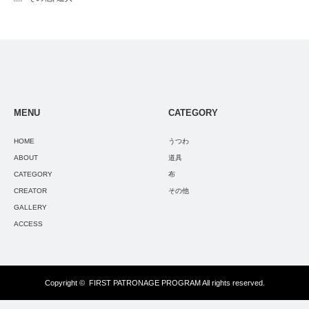
MENU
CATEGORY
HOME
うつわ
ABOUT
道具
CATEGORY
布
CREATOR
その他
GALLERY
ACCESS
Copyright ©
FIRST PATRONAGE PROGRAM
All rights reserved.