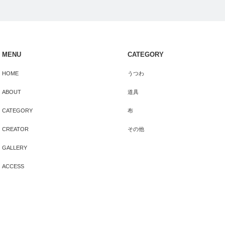
MENU
CATEGORY
HOME
うつわ
ABOUT
道具
CATEGORY
布
CREATOR
その他
GALLERY
ACCESS