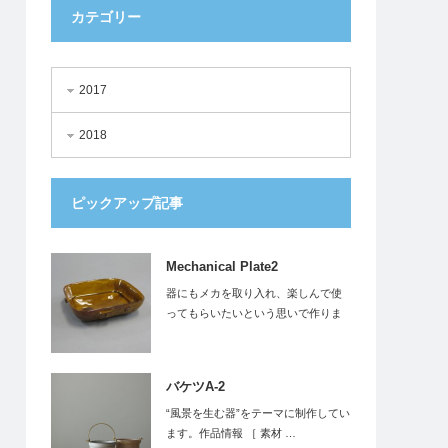
カテゴリー
2017
2018
ピックアップ記事
Mechanical Plate2
器にもメカを取り入れ、楽しんで使
ってもらいたいという思いで作りま
した。 …
バケツA-2
“風景を生む器”をテーマに制作してい
ます。作品情報 ［ 素材 …