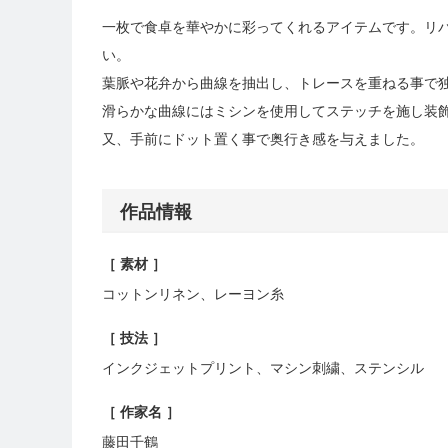
一枚で食卓を華やかに彩ってくれるアイテムです。リ
い。
葉脈や花弁から曲線を抽出し、トレースを重ねる事で
滑らかな曲線にはミシンを使用してステッチを施し装
又、手前にドット置く事で奥行き感を与えました。
作品情報
［ 素材 ］
コットンリネン、レーヨン糸
［ 技法 ］
インクジェットプリント、マシン刺繍、ステンシル
［ 作家名 ］
藤田千鶴