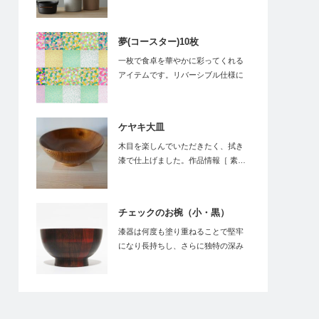
夢(コースター)10枚
一枚で食卓を華やかに彩ってくれる
アイテムです。リバーシブル仕様に
なっておりますの…
ケヤキ大皿
木目を楽しんでいただきたく、拭き
漆で仕上げました。作品情報［ 素…
チェックのお椀（小・黒）
漆器は何度も塗り重ねることで堅牢
になり長持ちし、さらに独特の深み
と艶が生まれま…