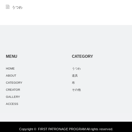
うつわ
MENU
CATEGORY
HOME
うつわ
ABOUT
道具
CATEGORY
布
CREATOR
その他
GALLERY
ACCESS
Copyright ©
FIRST PATRONAGE PROGRAM
All rights reserved.