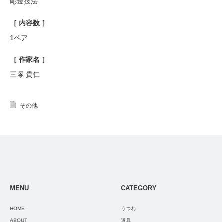
彫金技法
［ 内容数 ］
1ペア
［ 作家名 ］
三塚 貴仁
その他
MENU
CATEGORY
HOME
うつわ
ABOUT
道具