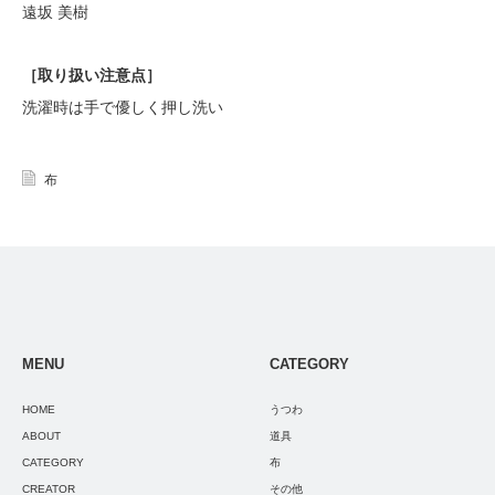
遠坂 美樹
［
取り扱い注意点
］
洗濯時は手で優しく押し洗い
布
MENU
CATEGORY
HOME
うつわ
ABOUT
道具
CATEGORY
布
CREATOR
その他