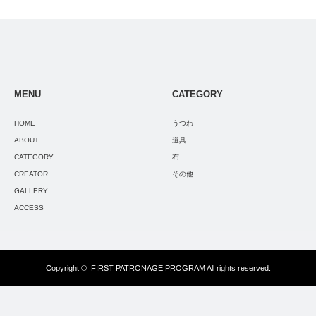
MENU
CATEGORY
HOME
うつわ
ABOUT
道具
CATEGORY
布
CREATOR
その他
GALLERY
ACCESS
Copyright ©
FIRST PATRONAGE PROGRAM
All rights reserved.