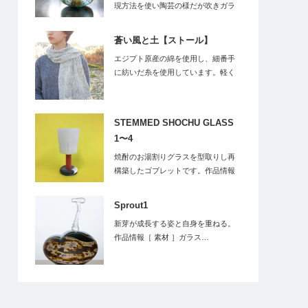
現方法を使い陶芸の様だが吹きガラ
スだからこそでき…
蒼い風と土【ストール】
エジプト原産の綿を使用し、細番手
に紡いだ糸を使用しています。軽く
やわらかいので首…
STEMMED SHOCHU GLASS
1〜4
焼酎のお湯割りグラスを型取りし再
構築したゴブレットです。作品情報
…
Sprout1
新芽が成長する姿と自身を重ねる。
作品情報［ 素材 ］ガラス…