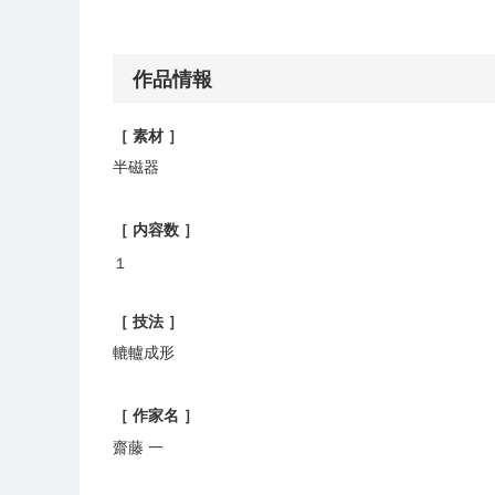
作品情報
［ 素材 ］
半磁器
［ 内容数 ］
１
［ 技法 ］
轆轤成形
［ 作家名 ］
齋藤 一