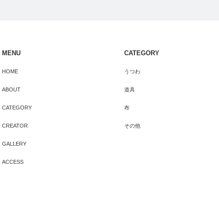
MENU
CATEGORY
HOME
うつわ
ABOUT
道具
CATEGORY
布
CREATOR
その他
GALLERY
ACCESS