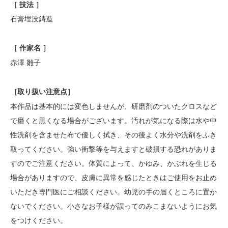
［ 技法 ］
石膏埋没鋳造
［ 作家名 ］
赤澤 雛子
［
取り扱い注意点
］
本作品は基本的には変色しませんが、研磨剤のついたクロスなど
で磨くと黒くなる場合がございます。汚れが気になる際は水や中
性洗剤を含ませた布で優しく拭き、その後よく水分や洗剤をふき
取ってください。強い衝撃等を与えますと破損する恐れがありま
すのでご注意ください。体質によって、かゆみ、かぶれを生じる
場合がありますので、皮膚に異常を感じたときはご使用をお止め
いただき専門医にご相談ください。幼児の手の届くところに置か
ないでください。小さなお子様が誤ってのみこまないようにお気
をつけください。