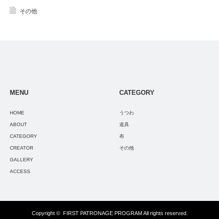
その他
MENU
CATEGORY
HOME
うつわ
ABOUT
道具
CATEGORY
布
CREATOR
その他
GALLERY
ACCESS
Copyright ©
FIRST PATRONAGE PROGRAM
All rights reserved.