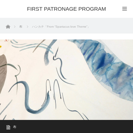
FIRST PATRONAGE PROGRAM
ホーム
布
ハンカチ「From “Spartacus love Theme”」
布