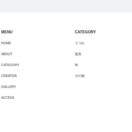
MENU
CATEGORY
HOME
うつわ
ABOUT
道具
CATEGORY
布
CREATOR
その他
GALLERY
ACCESS