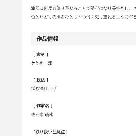
漆器は何度も塗り重ねることで堅牢になり長持ちし、
色とりどりの漆をひとつずつ薄く織り重ねるように塗
作品情報
［ 素材 ］
ケヤキ・漆
［ 技法 ］
拭き漆仕上げ
［ 作家名 ］
佐々木 萌水
［
取り扱い注意点
］